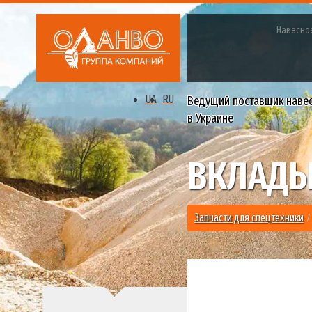
Навесно
UA
RU
Ведущий поставщик наве
в Украине
ВКЛАДЫ
Запчасти для спецтехники