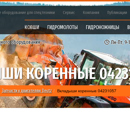
е оборудование для спецтехники
Сервис
Компания
Публикации
КОВШИ
ГИДРОМОЛОТЫ
ГИДРОНОЖНИЦЫ
В
сного оборудования
Пн-Пт, 9-
ШИ КОРЕННЫЕ 0423
Вкладыши коренные 04231057
Запчасти к двигателям Deutz