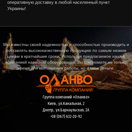
оперативную доставку в любой населенный пункт
Украины!
Мы известны своей надежностью и способностью производить и
поставлять высококачественную продукцию по самым низким
ценам в кратчайшие сроки. Используя предлагаемое нашей
компанией навесное оборудование, Вы сэкономите не только
время для выполнения работы, но и свои деньги.
Группа компаний «Оланво»
,
Киев
ул.Канальная, 2
,
Днепр
ул.Барнаульская, 2А
+38 (067) 632-20-92