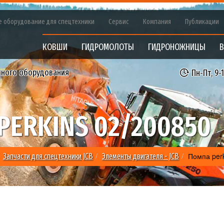
е оборудование для спецтехники
Сервис
Компания
Публикации
КОВШИ
ГИДРОМОЛОТЫ
ГИДРОНОЖНИЦЫ
В
сного оборудования
Пн-Пт, 9-
PERKINS 02/200850
Помпа perk
Запчасти для спецтехники JCB
Элементы двигателя - JCB