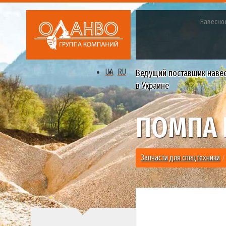
Навесно
UA
RU
Ведущий поставщик наве
в Украине
ПОМПА 
Запчасти для спецтехники