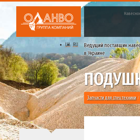
Навесно
UA
RU
Ведущий поставщик наве
в Украине
ПОДУШК
Запчасти для спецтехники