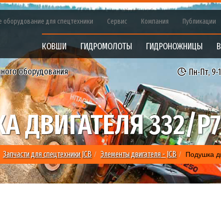
е оборудование для спецтехники
Сервис
Компания
Публикации
КОВШИ
ГИДРОМОЛОТЫ
ГИДРОНОЖНИЦЫ
В
сного оборудования
Пн-Пт, 9-
А ДВИГАТЕЛЯ 332/P7
Подушка д
Запчасти для спецтехники JCB
Элементы двигателя - JCB