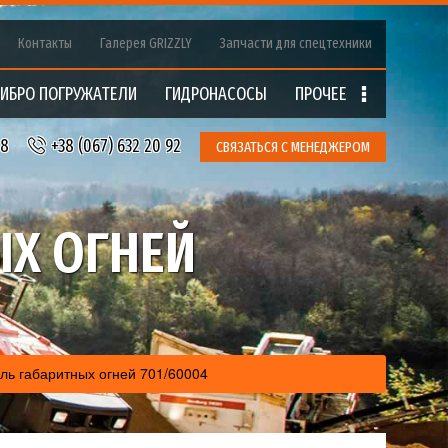
Контакты
Галерея GRIZZLY
Запчасти для спецтехники
ИБРО ПОГРУЖАТЕЛИ
ГИДРОНАCOCЫ
ПРОЧЕЕ
18
+38 (067) 632 20 92
СВЯЗАТЬСЯ С МЕНЕДЖЕРОМ
ЫХ ОГНЕЙ
ль габаритных огней 701/60004