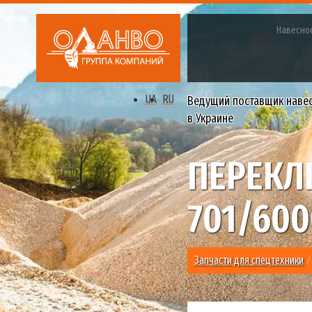
Навесно
UA
RU
Ведущий поставщик наве
в Украине
ПЕРЕКЛ
701/600
Запчасти для спецтехники