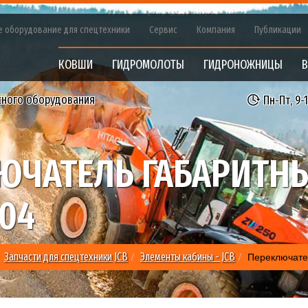
е оборудование для спецтехники
Сервис
Компания
Публикации
КОВШИ
ГИДРОМОЛОТЫ
ГИДРОНОЖНИЦЫ
В
сного оборудования
Пн-Пт, 9-
ЮЧАТЕЛЬ ГАБАРИТН
04
Переключате
Запчасти для спецтехники JCB
Элементы кабины - JCB