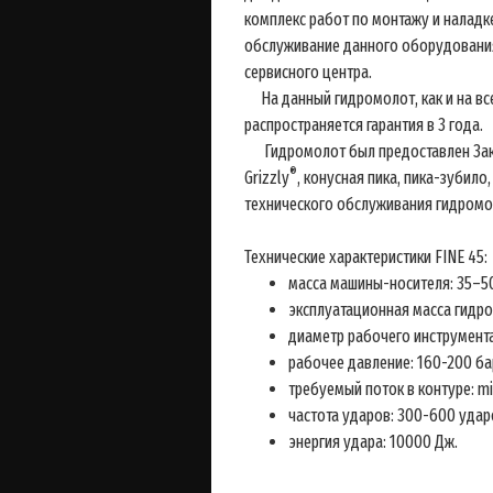
комплекс работ по монтажу и наладк
обслуживание данного оборудования
сервисного центра.
На данный гидромолот, как и на в
распространяется гарантия в 3 года.
Гидромолот был предоставлен Заказ
®
Grizzly
, конусная пика, пика-зубило
технического обслуживания гидромол
Технические характеристики FINE 45:
масса машины-носителя: 35–50
эксплуатационная масса гидро
диаметр рабочего инструмента
рабочее давление: 160-200 ба
требуемый поток в контуре: mi
частота ударов: 300-600 удар
энергия удара: 10000 Дж.