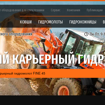
е оборудование для спецтехники
Сервис
Компания
Публикации
КОВШИ
ГИДРОМОЛОТЫ
ГИДРОНОЖНИЦЫ
В
сного оборудования
Пн-Пт, 9-
Й КАРЬЕРНЫЙ ГИДРО
рьерный гидромолот FINE 45