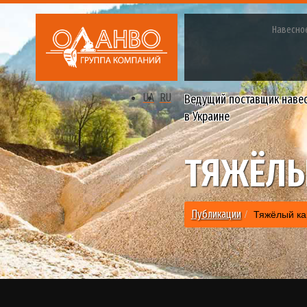
Навесно
UA
RU
Ведущий поставщик наве
в Украине
ТЯЖЁЛЫ
Тяжёлый ка
Публикации