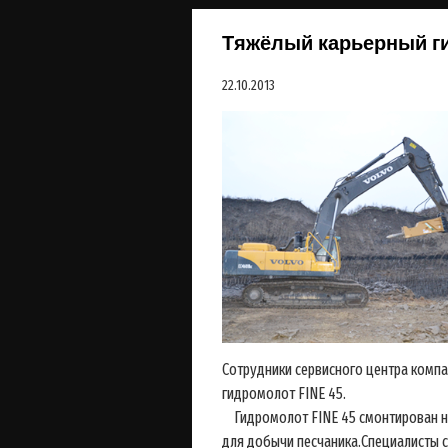
Тяжёлый карьерный ги
22.10.2013
Сотрудники сервисного центра комп
гидромолот FINE 45.
Гидромолот FINE 45 смонтирован на
для добычи песчаника.Специалисты 