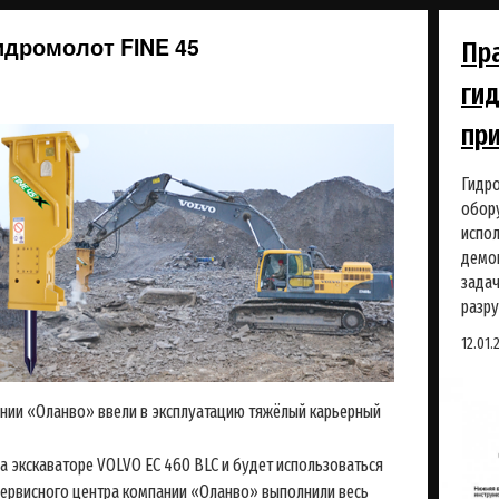
дромолот FINE 45
Пр
ги
пр
Гидро
обору
испол
демон
задач
разру
12.01.
ании «Оланво» ввели в эксплуатацию тяжёлый карьерный
 экскаваторе VOLVO EC 460 BLC и будет использоваться
сервисного центра компании «Оланво» выполнили весь