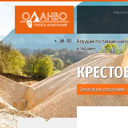
Навесно
UA
RU
Ведущий поставщик наве
в Украине
КРЕСТО
Запчасти для спецтехники