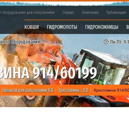
е оборудование для спецтехники
Сервис
Компания
Публикации
КОВШИ
ГИДРОМОЛОТЫ
ГИДРОНОЖНИЦЫ
В
сного оборудования
Пн-Пт, 9-
ВИНА 914/60199
Крестовина 914/6
Запчасти для спецтехники JCB
Крестовины - JCB