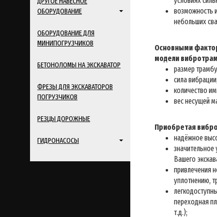
условиях силь
ДРУГОЕ НАВЕСНОЕ
возможность 
ОБОРУДОВАНИЕ
небольших сва
ОБОРУДОВАНИЕ ДЛЯ
МИНИПОГРУЗЧИКОВ
Основными фактор
модели вибротрам
БЕТОНОЛОМЫ НА ЭКСКАВАТОР
размер трамб
сила вибрации
ФРЕЗЫ ДЛЯ ЭКСКАВАТОРОВ
количество им
ПОГРУЗЧИКОВ
вес несущей м
РЕЗЦЫ ДОРОЖНЫЕ
Приобретая вибро
надёжное выс
ГИДРОНАСОСЫ
значительное 
Вашего экскав
привлечения н
уплотнению, т
легкодоступны
переходная пл
т.д.);