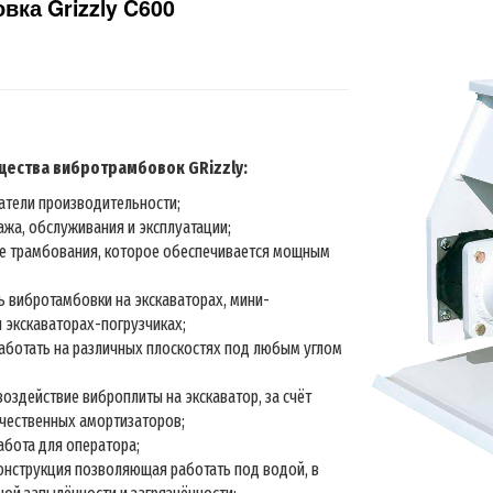
ка Grizzly C600
ества вибротрамбовок GRizzly:
атели производительности;
ажа, обслуживания и эксплуатации;
е трамбования, которое обеспечивается мощным
 вибротамбовки на экскаваторах, мини-
и экскаваторах-погрузчиках;
аботать на различных плоскостях под любым углом
оздействие виброплиты на экскаватор, за счёт
чественных амортизаторов;
бота для оператора;
онструкция позволяющая работать под водой, в