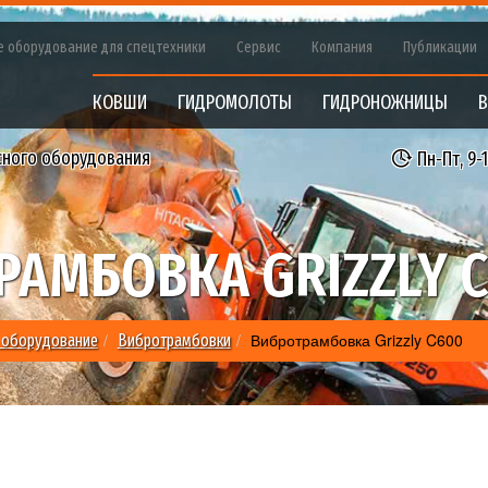
е оборудование для спецтехники
Сервис
Компания
Публикации
КОВШИ
ГИДРОМОЛОТЫ
ГИДРОНОЖНИЦЫ
В
сного оборудования
Пн-Пт, 9-
РАМБОВКА GRIZZLY 
Вибротрамбовка Grizzly C600
 оборудование
Вибротрамбовки