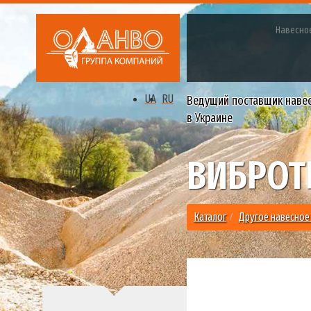
Навесно
UA
RU
Ведущий поставщик наве
в Украине
ВИБРОТ
Каталог
Другое навесное