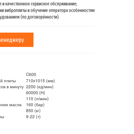
 и качественное сервисное обслуживание;
вки виброплиты и обучение оператора особенностям
удованием (по договорённости).
менеджеру
C600
й плиты
710x1015 (мм)
ов в минуту
2200 (ед/мин)
60000 (Н)
110 (л/мин)
ение масла
160 (бар)
850 (кг)
ны
9-22 (т)