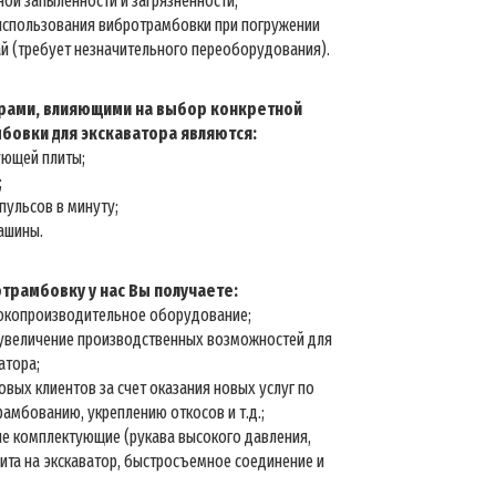
ной запылённости и загрязнённости;
использования вибротрамбовки при погружении
й (требует незначительного переоборудования).
ами, влияющими на выбор конкретной
бовки для экскаватора являются:
ующей плиты;
;
пульсов в минуту;
ашины.
трамбовку у нас Вы получаете:
окопроизводительное оборудование;
увеличение производственных возможностей для
атора;
овых клиентов за счет оказания новых услуг по
рамбованию, укреплению откосов и т.д.;
е комплектующие (рукава высокого давления,
ита на экскаватор, быстросъемное соединение и