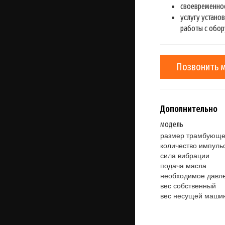
своевременное
услугу устано
работы с обор
Позвонить 
Дополнительно
модель
размер трамбующе
количество импульс
сила вибрации
подача масла
необходимое давл
вес собственный
вес несущей маши