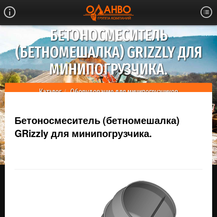
БЕТОНОСМЕСИТЕЛЬ
(БЕТНОМЕШАЛКА) GRIZZLY ДЛЯ
МИНИПОГРУЗЧИКА.
Каталог
Оборудование для минипогрузчиков
Бетоносмеситель (бетномешалка) GRizzly для
минипогрузчика.
Бетоносмеситель (бетномешалка)
GRizzly для минипогрузчика.