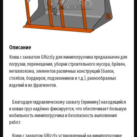
Описание
Ковш с захватом GRizzly для минипогрузчика предназначен для
погрузки, перемещения, уборки строительного мусора, брёвен,
металлолома, элементов различных конструкций (балок,
столбов, бордюров, подоконников и т.д.), разнообразных
изделий и их фрагментов.
Благодаря гидравлическому захвату (прижиму) находящийся
в ковше груз надёжно фиксируется, что обеспечивает большую
мобильность минипогрузчика и безопасность выполнения
работ.
Ковш с захватом GRizzly установленный на минипогрузчике