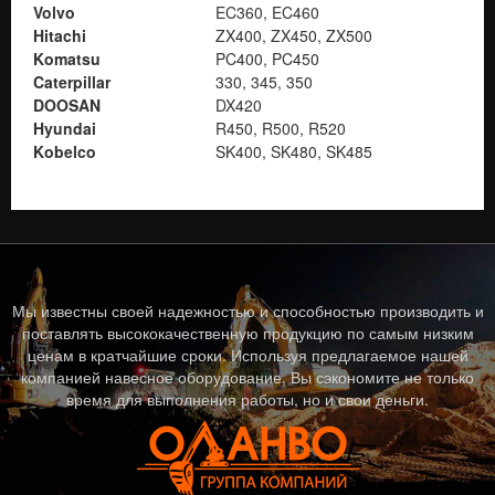
Volvo
EC360, EC460
Hitachi
ZX400, ZX450, ZX500
Komatsu
PC400, PC450
Caterpillar
330, 345, 350
DOOSAN
DX420
Hyundai
R450, R500, R520
Kobelco
SK400, SK480, SK485
Мы известны своей надежностью и способностью производить и
поставлять высококачественную продукцию по самым низким
ценам в кратчайшие сроки. Используя предлагаемое нашей
компанией навесное оборудование, Вы сэкономите не только
время для выполнения работы, но и свои деньги.