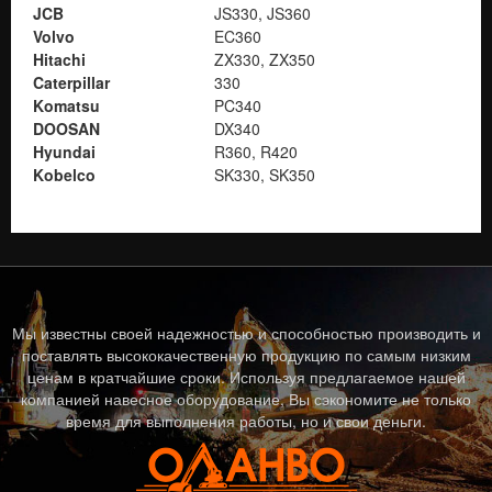
JCB
JS330, JS360
Volvo
EC360
Hitachi
ZX330, ZX350
Caterpillar
330
Komatsu
PC340
DOOSAN
DX340
Hyundai
R360, R420
Kobelco
SK330, SK350
Мы известны своей надежностью и способностью производить и
поставлять высококачественную продукцию по самым низким
ценам в кратчайшие сроки. Используя предлагаемое нашей
компанией навесное оборудование, Вы сэкономите не только
время для выполнения работы, но и свои деньги.