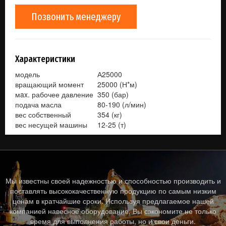
Позвонить менеджеру
Характеристики
модель
А25000
вращающий момент
25000 (Н*м)
мax. рабочее давление
350 (бар)
подача масла
80-190 (л/мин)
вес собственный
354 (кг)
вес несущей машины
12-25 (т)
Мы известны своей надежностью и способностью производить и
поставлять высококачественную продукцию по самым низким
ценам в кратчайшие сроки. Используя предлагаемое нашей
компанией навесное оборудование, Вы сэкономите не только
время для выполнения работы, но и свои деньги.